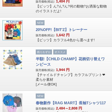
1,404
円
販売価格(税込):
【ビッツ】ん?ん?ん?何の動物?お洒落な動物
のイラストだよ!
NEW
20%OFF!【BIT'Z】トレーナー
1,642
円
販売価格(税込):
【ビッツ】カラフル4色から選べます!
残りわずか
オススメ
半額!【CHILD CHAMP】花柄切り替えワ
ンピース
1,944
円
販売価格(税込):
【チャイルドチャンプ】カラフルプリント❤
柔らか素材
[メール便OK]
NEW
春物新作【RAG MART】長袖Tシャツ117
2,484～2,808
円
販売価格(税込):