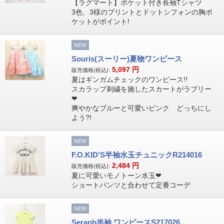
【ラグマート】ポケット付き長袖Tシャツ
3色、3様のプリントとドットシフォンの胸ポ
ケットがポイント!
NEW
Souris(スーリー)夏物ワンピース
5,097
円
販売価格(税込):
夏はギンガムチェックのワンピース!!
スカラップ刺繍を施したスカートがラブリー
❤
爽やかなブルーと可愛いピンク どっちにし
よう?!
NEW
F.O.KID'S半袖水玉チュニックR214016
2,484
円
販売価格(税込):
夏に可愛いモノトーン水玉❤
ショートパンツと合わせて定番コーデ
NEW
Seraph半袖 ワンピースS217026