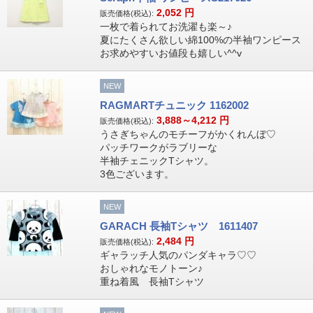
2,052
円
販売価格(税込):
一枚で着られてお洗濯も楽～♪
夏にたくさん欲しい綿100%の半袖ワンピース
お求めやすいお値段も嬉しい^^v
NEW
RAGMARTチュニック 1162002
3,888～4,212
円
販売価格(税込):
うさぎちゃんのモチーフがかくれんぼ♡
パッチワークがラブリーな
半袖チェニックTシャツ。
3色ございます。
NEW
GARACH 長袖Tシャツ 1611407
2,484
円
販売価格(税込):
ギャラッチ人気のパンダキャラ♡♡
おしゃれなモノトーン♪
重ね着風 長袖Tシャツ