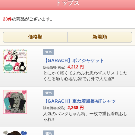
トップス
23
件
の商品がございます。
価格順
新着順
NEW
【GARACH】ボアジャケット
4,212
円
販売価格(税込):
とにかく軽くてふわふわ思わずスリスリした
くなる触り心地!お家でお外で大活躍!!
NEW
【GARACH】重ね着風長袖Tシャツ
2,268
円
販売価格(税込):
人気のパンダちゃん柄、一枚で重ね着風おし
ゃれ!!
NEW