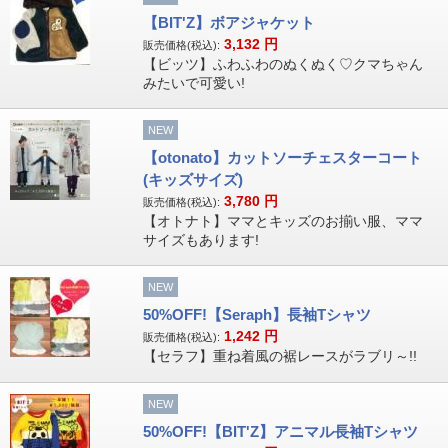
【BIT'Z】ボアジャケット
3,132
円
販売価格(税込):
【ビッツ】ふわふわのぬくぬく♡クマちゃん
みたいで可愛い!
NEW
【otonato】カットソーチェスターコート
(キッズサイズ)
3,780
円
販売価格(税込):
【オトナト】ママとキッズのお揃い服、ママ
サイズもあります!
NEW
50%OFF!【Seraph】長袖Tシャツ
1,242
円
販売価格(税込):
【セラフ】重ね着風の裾レースがラブリ～!!
NEW
50%OFF!【BIT'Z】アニマル長袖Tシャツ