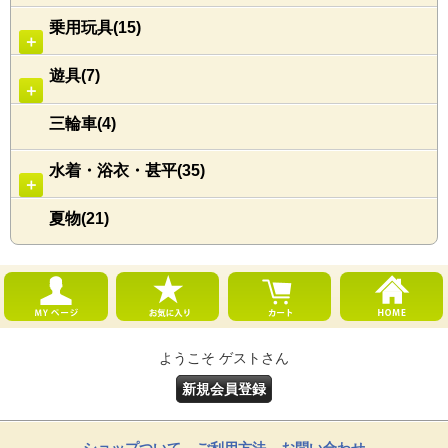
乗用玩具(15)
＋
遊具(7)
＋
三輪車(4)
水着・浴衣・甚平(35)
＋
夏物(21)
ようこそ ゲストさん
新規会員登録
ショップついて
ご利用方法
お問い合わせ