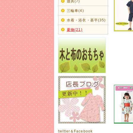
遊具(7)
2017年
【CHI
三輪車(4)
激安60%O
水着・浴衣・甚平(35)
2017年
夏物(21)
早くも秋物
【BIT'
2017年
愛らしい
出産のお
2017年
木の玩具
エド・イ
手を動か
天然木の
丈夫で長
2017年
子供用靴
サイズ調整
twitter＆Facebook