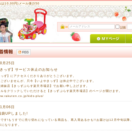
10,00円)メール便(350
記憶
10月25日
きっず】サービス休止のお知らせ
きっず】にアクセスくださりありがとうございます。
訳ございませんが、只今【いよやきっず】は休止中でございます。
は姉妹店【きっずぷらす楽天市場店】でお願い申し上げます。
トルをクリックしていただけると【きっずぷらす楽天市場店】のページが開けます。
ww.rakuten.co.jp/kids-plus/
11月06日
福袋UPしました!
です!もうすでに売り切れになっている商品も、再入荷あるかも!!お届けは12月中旬以降
末になります。