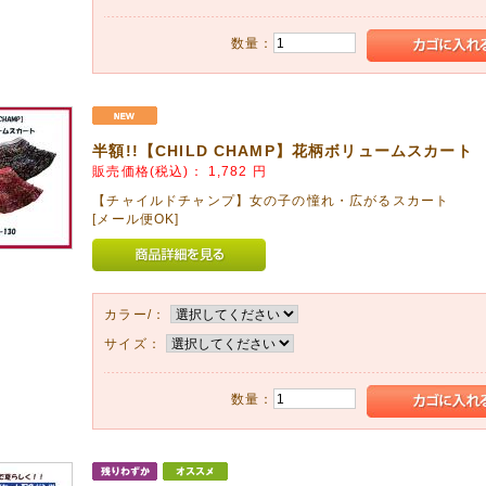
のお披露目に、内祝いに最適のお品物です。
数量：
02月04日
リーベビー】アップしました!
時の重さで作るテディベア♪
にどうぞ❤(ӦvӦ。)
半額!!【CHILD CHAMP】花柄ボリュームスカート
02月04日
販売価格(税込)：
1,782
円
ケーキ】アップしました!
【チャイルドチャンプ】女の子の憧れ・広がるスカート
ばれる【おむつケーキ】三種類アップしました。
[メール便OK]
利用下さい。
01月25日
学準備品に4点アップしました!
Z】のPOPでカラフルな通園バッグ、シューズ・バッグなど4点をアップしました。
カラー/：
サイズ：
01月17日
を選ぶための本」2017年版に更新しました。
で内祝いのマナーから育児まで全てオッケーな便利な一冊です。送料300円のみで配布し
数量：
利用下さい。
11月21日
LD CHAMP】男児&女児福袋アップしました!