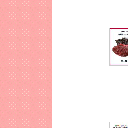
お子さま
2017年
【キャメ
生まれた
出産の記念
2017年
【おむつ
贈って喜
どうぞご
2017年
入園・入
【BIT’
2017年
「お返し
コレ一冊
どうぞご
2016年
【CHI