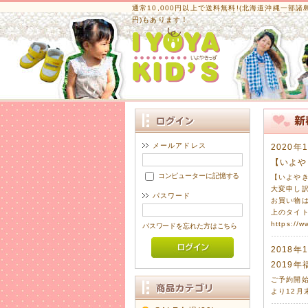
通常10,000円以上で送料無料!
(北海道沖縄一部諸島は
円)もあります！
メールアドレス
2020年
【いよや
コンピューターに記憶する
【いよや
大変申し
パスワード
お買い物
上のタイ
https://w
パスワードを忘れた方はこちら
2018年
2019年
ご予約開始
より12月