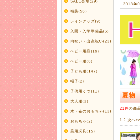
SALE会場(29)
2018年
今年の浴
福袋(56)
男の子甚
レイングッズ(9)
2017年
入園・入学準備品(6)
2018
内祝い・出産祝い(23)
毎年のこと
ベビー用品(19)
2017年
ベビー服(6)
新ブラン
コットン1
子ども服(147)
ママとキ
帽子(2)
2017年
子供用くつ(11)
秋冬モノ
夏物
可愛らし
大人服(3)
サイズが揃
21件
の商
木・布のおもちゃ(13)
2017年
1
2
次へ>
おもちゃ(2)
【amp
履きやすく
乗用玩具(15)