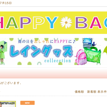
07月15日
衣・甚平をアップしました!
平、女の子甚平、浴衣 可愛く揃いました!
11月14日
年福袋のご予約が始まっています!
ですが、人気商品は完売必至!ご予約はお早めに!!
10月20日
ド【otonato】のカットソーチェスターコートをアップしました!
00%の気持ち良い肌触り!
ッズでお揃いに出来ます♡
10月19日
SALE品を多数アップしました!
い今年の秋冬モノ人気です♡
っているうちにどうぞ❤(ӦvӦ。)
品がございます。
09月10日
>
価格順
新着順
表示
ersand】ボアショートブーツ発売開始!
て暖かい!この冬のマストアイテムです。^^