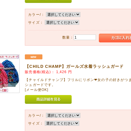
替えに何枚でも欲しいアイテム!!
06月12日
カラー/：
ART男児用水着&ラッシュガードをアップしました!
サイズ：
カッコイイ水着!!
とグレーのツートーンがお洒落❤
数量：
06月08日
hienの水着!!
レッド、2点アップしました!
05月15日
【CHILD CHAMP】ガールズ水着ラッシュガード
is(スーリー)の水着、帽子、ラッシュガードをアップしました!
販売価格(税込)：
1,426
円
!水遊びも可愛く!!
【チャイルドチャンプ】フリルにリボン❤女の子の好きがつ
シュガードです。
04月09日
[メール便OK]
たり❤モノトーンの水玉半袖チェニック
パンツと合わせて夏の定番コーデだね。
04月09日
カラー/：
すいお値段も魅力!
サイズ：
綿100%【Seraph】の半袖ワンピ。