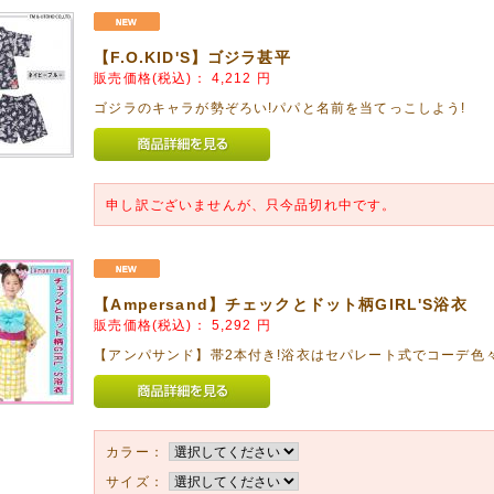
02月19日
【F.O.KID'S】ゴジラ甚平
 MART】2017年春者新作アップしました!
販売価格(税込)：
4,212
円
遠しい長袖Tシャツとスカート❤
ゴジラのキャラが勢ぞろい!パパと名前を当てっこしよう!
愛いです。
02月19日
 MART】のリュック、レッスンバッグをアップしました!
も使える『ポリエステル』素材のバッグです。
申し訳ございませんが、只今品切れ中です。
02月13日
it jam】ネコさんレインコートとレインシューズをアップしました。
お出かけが楽しくなるネコさんが傘をさしたテキスタイルです。
【Ampersand】チェックとドット柄GIRL'S浴衣
販売価格(税込)：
5,292
円
02月13日
aph】リボン付きリバーシブルハットをアップしました。
【アンパサンド】帯2本付き!浴衣はセパレート式でコーデ色々
なテキスタイルと優しい色使いでナチュラルテイストのおしゃれにおすすめ。
ートのポイントにもなります!
02月12日
カラー：
ギフト】長崎カステラのシリーズをアップしました。
サイズ：
まれたお子さまのお名前をお入れした特別な贈り物。