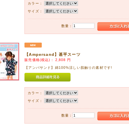
07月09日
カラー：
なペンギン柄&お天気アニマル柄のレインシューズとレインコートが入荷しま
サイズ：
楽しくしてあげてくださいね♥
数量：
06月13日
下げいたしました!!
、楽天市場店と併売しておりますので、
でも売り切れの場合がございます。
さい。
【Ampersand】甚平スーツ
06月01日
販売価格(税込)：
2,808
円
アップしました!
【アンパサンド】綿100%涼しい肌触りの素材です!
着、ラッシュガードなどアップしました。
らんください。
05月25日
カラー：
年の新着水着ぞくぞく登場!!
サイズ：
んどんアップしていきますね。^^
04月09日
数量：
用食器セットを6種類アップしました!
アンパンマン】シリーズ、可愛い【プリンセスソフィア】、大きくなっても使えるシリー
どうぞご覧ください。