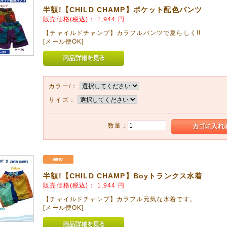
&弟 でお揃いにどうぞ❤(ӦvӦ。)
半額!【CHILD CHAMP】ポケット配色パンツ
販売価格(税込)：
1,944
円
11月13日
【チャイルドチャンプ】カラフルパンツで夏らしく!!
福袋アップしました!!
[メール便OK]
の人気福袋です。
早めに!!
11月05日
カラー/：
のRUSKのランドセル!!
類!!限定に2個づつ入荷しております!!
サイズ：
08月28日
数量：
ART秋の長袖チェニック❤新登場
RT得意のかわいいパッチワーク柄です。
07月12日
2016年モデルの人気ランドセル緊急お値下げ!!
半額!【CHILD CHAMP】Boyトランクス水着
販売価格(税込)：
1,944
円
【チャイルドチャンプ】カラフル元気な水着です。
07月02日
[メール便OK]
ピースぞくぞく登場!
ARTのサンドレスとSourisのワンピースをアップしました。