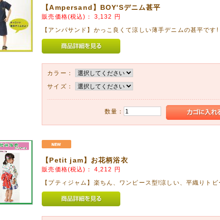
08月30日
【Ampersand】BOY'Sデニム甚平
LD CHAMP】ガールズ水着&ラッシュガードさらにお値下げ!!
販売価格(税込)：
3,132
円
FF!1,426円(税込)にお値下げしました。
【アンパサンド】かっこ良くて涼しい薄手デニムの甚平です!
08月29日
30%OFF!
Z】長袖Tシャツをアップしました!
カラー：
08月08日
サイズ：
馬のロディ。「抱きまくら」と「お昼ねマット」をアップしました!
祝いに喜ばれます。
数量：
08月08日
、3種類 アップしました!
ンターの木の玩具 以下の理由でおすすめします。
すことで脳の発達を促します。
【Petit jam】お花柄浴衣
優しい手触りが五感を発育させます。
持ちするシンプルな形、物を大切にする心を育てます。
販売価格(税込)：
4,212
円
【プティジャム】楽ちん、ワンピース型!涼しい、平織りトビ
07月30日
インソールございます!
に便利!メール便でお届けします!