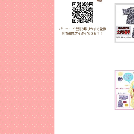
2017年
【RAG
春が待ち
ペアで可
2017年
【RAG
雨の日に
2017年
【Pet
雨の日の
2017年
【Ser
シンプル
コーディネ
2017年
【名入れ
新しく生