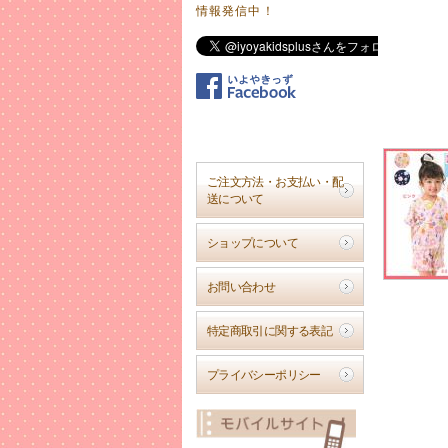
情報発信中！
2017年
キュート
雨の日も
2017年
夏物お値
店舗販売
在庫有り
ご了承下
ご注文方法・お支払い・配
送について
2017年
夏物多数
ショップについて
夏服や水
ぜひ、ご
お問い合わせ
2017年
2017
特定商取引に関する表記
これからど
プライバシーポリシー
2017年
お子さま
元気な【
います。