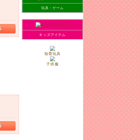
玩具・ゲーム
した!
キッズアイテム
知育玩具
子供服
ズ等ござ