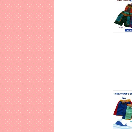
兄&妹、姉
2016年
2017年
毎年完売
ご予約はお
2016年
毎年人気
今年は二種
2016年
RAGM
RAGMA
2016年
RUSK
残り1個!!
2016年
夏物ワン
RAG M