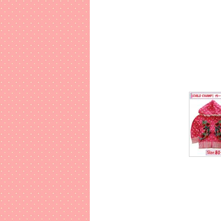
夏には洗い
2016年
RAGM
男の子用の
グリーン
2016年
ChienC
オレンジと
2016年
Sour
女の子専用
2016年
夏にぴっ
ショート
2016年
お求めや
夏に嬉しい