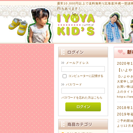
通常10,000円以上で送料無料!
(北海道沖縄一部諸島は
円)もあります！
メールアドレス
2020年
【いよや
コンピューターに記憶する
【いよや
大変申し
パスワード
お買い物
上のタイ
https://w
パスワードを忘れた方はこちら
2018年
2019年
ご予約開始
より12月