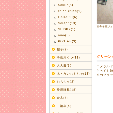
2017年
Souris(5)
【CHI
chien chien(9)
激安60%O
GARACH(6)
2017年
Seraph(13)
画像を拡大
早くも秋物
SHISKY(1)
【BIT'
nino(5)
POSTAR(3)
2017年
愛らしい
帽子(2)
出産のお
グリーン
子供用くつ(11)
2017年
大人服(3)
エメラル
木の玩具
とっても
木・布のおもちゃ(13)
エド・イ
裾のブラ
手を動か
おもちゃ(2)
天然木の
丈夫で長
乗用玩具(15)
2017年
遊具(7)
子供用靴
三輪車(4)
サイズ調整