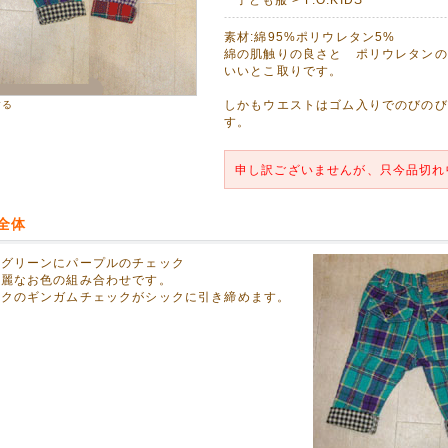
08月30日
LD CHAMP】ガールズ水着&ラッシュガードさらにお値下げ!!
素材:綿95%ポリウレタン5%
FF!1,426円(税込)にお値下げしました。
綿の肌触りの良さと ポリウレタンの
いいとこ取りです。
08月29日
しかもウエストはゴム入りでのびのび
する
30%OFF!
す。
Z】長袖Tシャツをアップしました!
08月08日
申し訳ございませんが、只今品切れ
馬のロディ。「抱きまくら」と「お昼ねマット」をアップしました!
祝いに喜ばれます。
全体
08月08日
ドグリーンにパープルのチェック
、3種類 アップしました!
綺麗なお色の組み合わせです。
ンターの木の玩具 以下の理由でおすすめします。
ックのギンガムチェックがシックに引き締めます。
すことで脳の発達を促します。
優しい手触りが五感を発育させます。
持ちするシンプルな形、物を大切にする心を育てます。
07月30日
インソールございます!
に便利!メール便でお届けします!