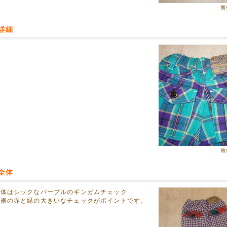
07月09日
画
なペンギン柄&お天気アニマル柄のレインシューズとレインコートが入荷しま
詳細
楽しくしてあげてくださいね♥
06月13日
下げいたしました!!
、楽天市場店と併売しておりますので、
でも売り切れの場合がございます。
さい。
06月01日
アップしました!
着、ラッシュガードなどアップしました。
らんください。
画
05月25日
年の新着水着ぞくぞく登場!!
全体
んどんアップしていきますね。^^
全体はシックなパープルのギンガムチェック
04月09日
と裾の赤と緑の大きいなチェックがポイントです。
用食器セットを6種類アップしました!
アンパンマン】シリーズ、可愛い【プリンセスソフィア】、大きくなっても使えるシリー
どうぞご覧ください。