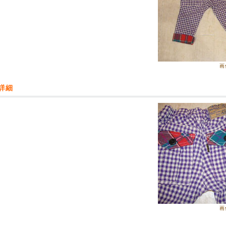
02月19日
 MART】2017年春者新作アップしました!
遠しい長袖Tシャツとスカート❤
愛いです。
画
02月19日
 MART】のリュック、レッスンバッグをアップしました!
詳細
も使える『ポリエステル』素材のバッグです。
02月13日
it jam】ネコさんレインコートとレインシューズをアップしました。
お出かけが楽しくなるネコさんが傘をさしたテキスタイルです。
02月13日
aph】リボン付きリバーシブルハットをアップしました。
なテキスタイルと優しい色使いでナチュラルテイストのおしゃれにおすすめ。
ートのポイントにもなります!
02月12日
画
ギフト】長崎カステラのシリーズをアップしました。
まれたお子さまのお名前をお入れした特別な贈り物。