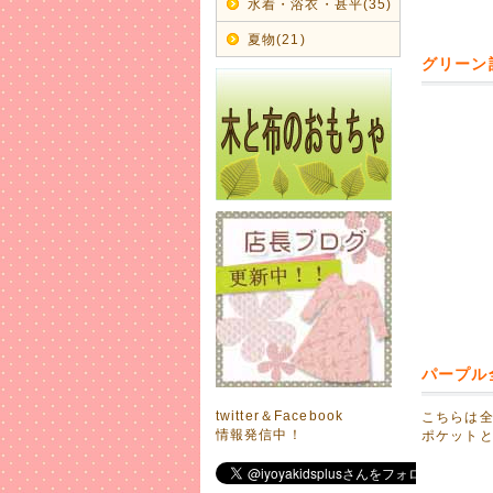
水着・浴衣・甚平(35)
2017年
キュート
夏物(21)
グリーン
雨の日も
2017年
夏物お値
店舗販売
在庫有り
ご了承下
2017年
夏物多数
夏服や水
ぜひ、ご
2017年
2017
パープル
これからど
twitter＆Facebook
こちらは
2017年
情報発信中！
ポケット
お子さま
元気な【
います。