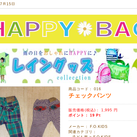
07月15日
衣・甚平をアップしました!
平、女の子甚平、浴衣 可愛く揃いました!
11月14日
年福袋のご予約が始まっています!
ですが、人気商品は完売必至!ご予約はお早めに!!
10月20日
ド【otonato】のカットソーチェスターコートをアップしました!
00%の気持ち良い肌触り!
ッズでお揃いに出来ます♡
10月19日
商品コード：
016
SALE品を多数アップしました!
チェックパンツ
い今年の秋冬モノ人気です♡
っているうちにどうぞ❤(ӦvӦ。)
販売価格(税込)：
1,995
円
09月10日
ポイント：
19
Pt
ersand】ボアショートブーツ発売開始!
メーカー：
F.O.KIDS
て暖かい!この冬のマストアイテムです。^^
関連カテゴリ：
子ども服
>
F.O.KIDS