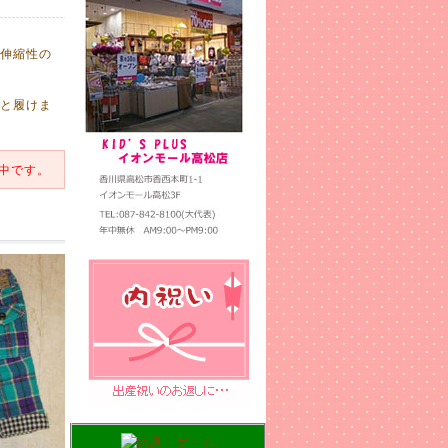
伸縮性の
と履けま
中です。