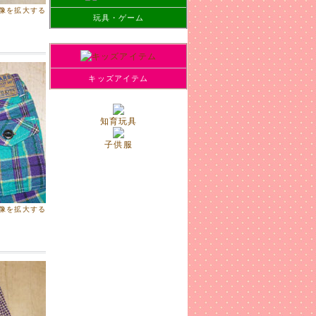
像を拡大する
玩具・ゲーム
した!
キッズアイテム
知育玩具
子供服
像を拡大する
ズ等ござ