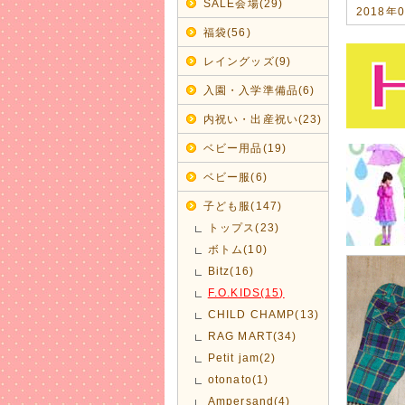
SALE会場(29)
2018年
今年の浴
福袋(56)
男の子甚
レイングッズ(9)
2017年
入園・入学準備品(6)
2018
内祝い・出産祝い(23)
毎年のこと
ベビー用品(19)
2017年
ベビー服(6)
新ブラン
コットン1
子ども服(147)
ママとキ
トップス(23)
2017年
ボトム(10)
秋冬モノ
Bitz(16)
可愛らし
F.O.KIDS(15)
サイズが揃
CHILD CHAMP(13)
2017年
RAG MART(34)
【amp
Petit jam(2)
履きやすく
otonato(1)
Ampersand(4)