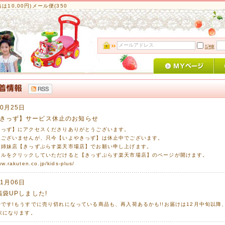
10,00円)メール便(350
記憶
10月25日
きっず】サービス休止のお知らせ
きっず】にアクセスくださりありがとうございます。
訳ございませんが、只今【いよやきっず】は休止中でございます。
は姉妹店【きっずぷらす楽天市場店】でお願い申し上げます。
トルをクリックしていただけると【きっずぷらす楽天市場店】のページが開けます。
ww.rakuten.co.jp/kids-plus/
11月06日
福袋UPしました!
です!もうすでに売り切れになっている商品も、再入荷あるかも!!お届けは12月中旬以降
末になります。