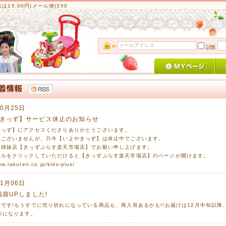
10,00円)メール便(350
記憶
10月25日
きっず】サービス休止のお知らせ
きっず】にアクセスくださりありがとうございます。
訳ございませんが、只今【いよやきっず】は休止中でございます。
は姉妹店【きっずぷらす楽天市場店】でお願い申し上げます。
トルをクリックしていただけると【きっずぷらす楽天市場店】のページが開けます。
ww.rakuten.co.jp/kids-plus/
11月06日
福袋UPしました!
です!もうすでに売り切れになっている商品も、再入荷あるかも!!お届けは12月中旬以降
末になります。