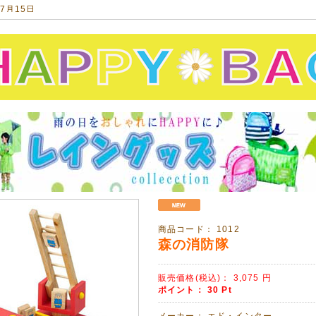
07月15日
衣・甚平をアップしました!
平、女の子甚平、浴衣 可愛く揃いました!
11月14日
年福袋のご予約が始まっています!
ですが、人気商品は完売必至!ご予約はお早めに!!
10月20日
ド【otonato】のカットソーチェスターコートをアップしました!
00%の気持ち良い肌触り!
ッズでお揃いに出来ます♡
10月19日
SALE品を多数アップしました!
い今年の秋冬モノ人気です♡
商品コード：
1012
っているうちにどうぞ❤(ӦvӦ。)
森の消防隊
09月10日
ersand】ボアショートブーツ発売開始!
販売価格(税込)：
3,075
円
ポイント：
30
Pt
て暖かい!この冬のマストアイテムです。^^
メーカー：
エド・インター