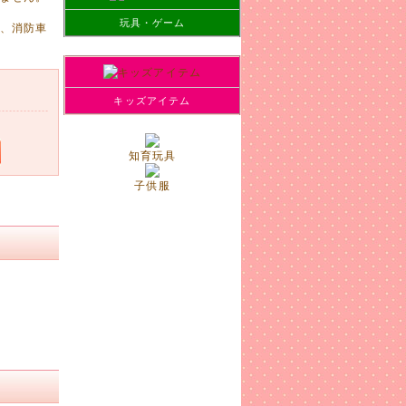
玩具・ゲーム
、消防車
した!
キッズアイテム
知育玩具
子供服
ズ等ござ