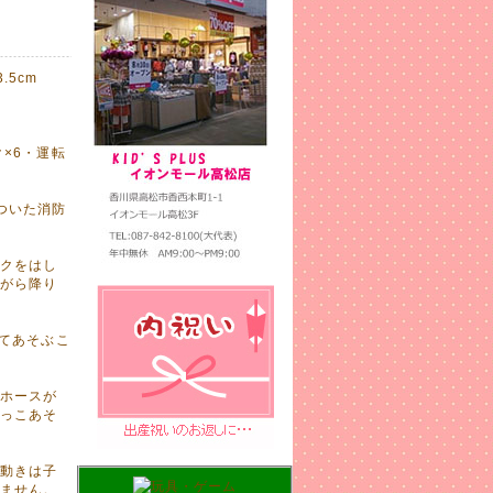
.5cm
×6・運転
ついた消防
クをはし
がら降り
けてあそぶこ
ホースが
っこあそ
動きは子
ません。