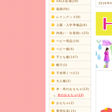
SALE会場(29)
2018年
今年の浴
福袋(56)
男の子甚
レイングッズ(9)
2017年
入園・入学準備品(6)
2018
内祝い・出産祝い(23)
毎年のこと
ベビー用品(19)
2017年
ベビー服(6)
新ブラン
コットン1
子ども服(147)
ママとキ
帽子(2)
2017年
子供用くつ(11)
秋冬モノ
可愛らし
大人服(3)
サイズが揃
木・布のおもちゃ(13)
2017年
木のおもちゃ(13)
【amp
おもちゃ(2)
履きやすく
乗用玩具(15)