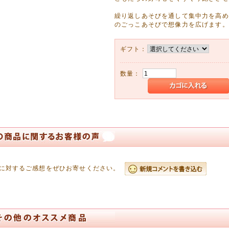
07月09日
繰り返しあそびを通して集中力を高め
なペンギン柄&お天気アニマル柄のレインシューズとレインコートが入荷しま
のごっこあそびで想像力を広げます。
楽しくしてあげてくださいね♥
06月13日
ギフト：
下げいたしました!!
、楽天市場店と併売しておりますので、
数量：
でも売り切れの場合がございます。
さい。
06月01日
アップしました!
着、ラッシュガードなどアップしました。
らんください。
05月25日
年の新着水着ぞくぞく登場!!
に対するご感想をぜひお寄せください。
んどんアップしていきますね。^^
04月09日
用食器セットを6種類アップしました!
アンパンマン】シリーズ、可愛い【プリンセスソフィア】、大きくなっても使えるシリー
どうぞご覧ください。