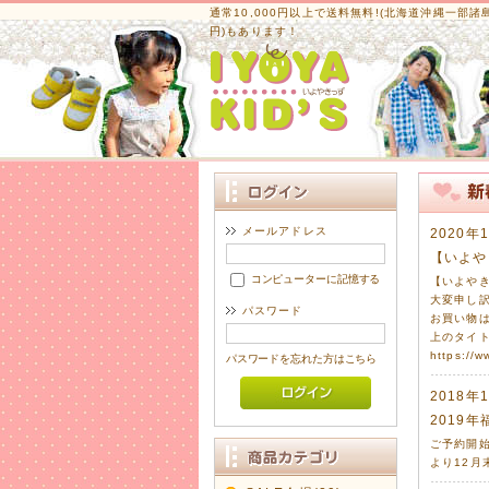
通常10,000円以上で送料無料!
(北海道沖縄一部諸島は
円)もあります！
メールアドレス
2020年
【いよや
コンピューターに記憶する
【いよや
大変申し
パスワード
お買い物
上のタイ
https://w
パスワードを忘れた方はこちら
2018年
2019年
ご予約開始
より12月