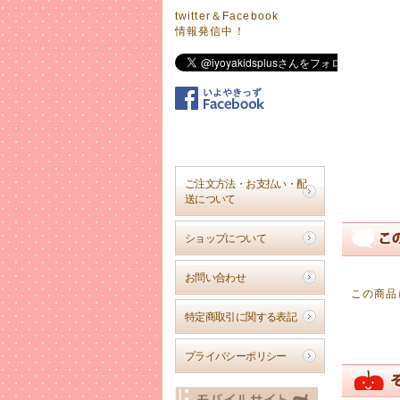
2017年
twitter＆Facebook
キュート
情報発信中！
雨の日も
2017年
夏物お値
店舗販売
在庫有り
ご了承下
ご注文方法・お支払い・配
2017年
送について
夏物多数
夏服や水
ショップについて
ぜひ、ご
2017年
お問い合わせ
2017
この商品
これからど
特定商取引に関する表記
2017年
プライバシーポリシー
お子さま
元気な【
います。