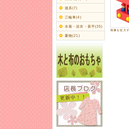
2017年
【CHI
遊具(7)
激安60%O
三輪車(4)
2017年
水着・浴衣・甚平(35)
画像を拡大
早くも秋物
夏物(21)
【BIT'
2017年
愛らしい
出産のお
2017年
木の玩具
エド・イ
手を動か
天然木の
丈夫で長
2017年
子供用靴
サイズ調整