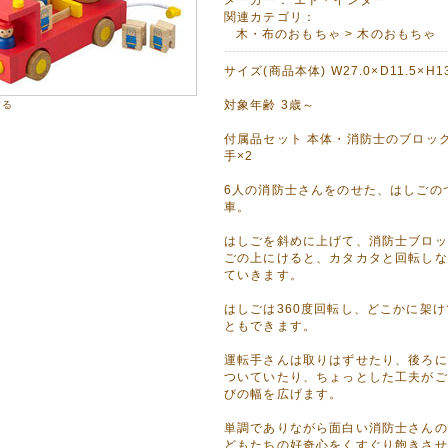
08月30日
関連カテゴリ：
LD CHAMP】ガールズ水着&ラッシュガードさらにお値下げ!!
木・布のおもちゃ
>
木のおもちゃ
FF!1,426円(税込)にお値下げしました。
サイズ(商品本体) W27.0×D11.5×H13
08月29日
対象年齢 3歳～
する
30%OFF!
Z】長袖Tシャツをアップしました!
付属品セット 本体・消防士のブロック
手×2
08月08日
馬のロディ。「抱きまくら」と「お昼ねマット」をアップしました!
6人の消防士さんをのせた、はしごの
車。
祝いに喜ばれます。
はしごを斜めに上げて、消防士ブロッ
08月08日
ごの上にけると、カタカタと回転しな
、3種類 アップしました!
ていきます。
ンターの木の玩具 以下の理由でおすすめします。
すことで脳の発達を促します。
はしごは360度回転し、どこかに架
優しい手触りが五感を発育させます。
ともできます。
持ちするシンプルな形、物を大切にする心を育てます。
運転手さんは取りはずせたり、後ろに
ついていたり、ちょっとした工夫がご
07月30日
びの幅を広げます。
インソールございます!
に便利!メール便でお届けします!
単調でありながら面白い消防士さんの
どもたちの好奇心をくすぐり飽きさせ