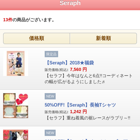
Seraph
13
件
の商品がございます。
価格順
新着順
限定品
【Seraph】2018★福袋
7,560
円
販売価格(税込):
【セラフ】今年はなんと6点!!コーディネート
の幅が広がるようにしました♬
NEW
50%OFF!【Seraph】長袖Tシャツ
1,242
円
販売価格(税込):
【セラフ】重ね着風の裾レースがラブリ～!!
NEW