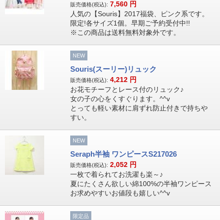
7,560
円
販売価格(税込):
人気の【Souris】2017福袋、ピンク系です。
限定!各サイズ1個。早期ご予約受付中!!
※この商品は送料無料対象外です。
NEW
Souris(スーリー)リュック
4,212
円
販売価格(税込):
お花モチーフとレース付のリュック♪
女の子の心をくすぐります。^^v
とっても軽い素材に肩ずれ防止付きで持ちや
すい。
NEW
Seraph半袖 ワンピースS217026
2,052
円
販売価格(税込):
一枚で着られてお洗濯も楽～♪
夏にたくさん欲しい綿100%の半袖ワンピース
お求めやすいお値段も嬉しい^^v
限定品