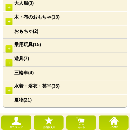
大人服(3)
＋
木・布のおもちゃ(13)
＋
おもちゃ(2)
乗用玩具(15)
＋
遊具(7)
＋
三輪車(4)
水着・浴衣・甚平(35)
＋
夏物(21)