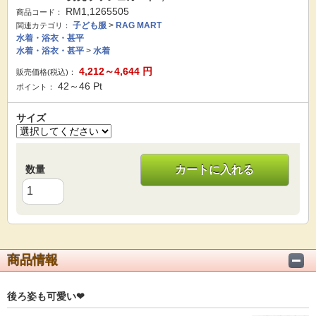
RM1,1265505
商品コード：
子ども服
>
RAG MART
関連カテゴリ：
水着・浴衣・甚平
水着・浴衣・甚平
>
水着
4,212～4,644
円
販売価格(税込)：
42～46
Pt
ポイント：
サイズ
数量
カートに入れる
商品情報
後ろ姿も可愛い❤